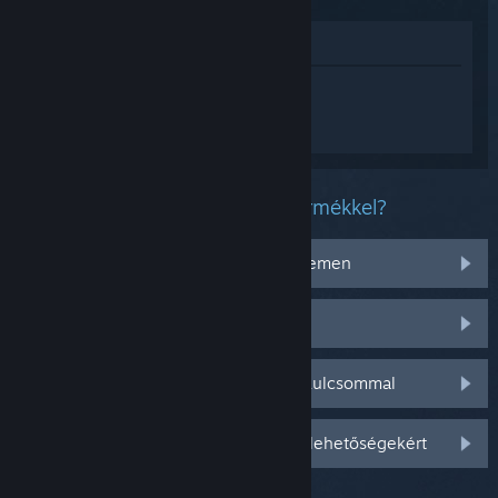
Megnézés az Áruházban
Jelentkezz be
, hogy személyre szabott
segítséget kapj a(z) New World:
Aeternum termékhez.
Milyen problémád van ezzel a termékkel?
Nem működik az operációs rendszeremen
Nincs a könyvtáramban
Gondom van a kiskereskedelmi CD-kulcsommal
Jelentkezz be személyre szabottabb lehetőségekért