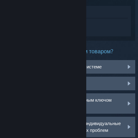
Просмотреть в магазине
Войдите
, чтобы получить персональную
помощь для New World: Aeternum.
Какая проблема возникла с этим товаром?
Не работает на моей операционной системе
Нет в библиотеке
У меня возникли проблемы с розничным ключом
активации
Войдите в аккаунт, чтобы получить индивидуальные
рекомендации по решению возникших проблем