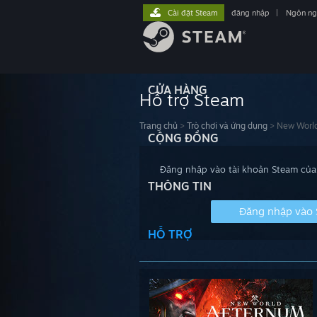
Cài đặt Steam
đăng nhập
|
Ngôn n
CỬA HÀNG
Hỗ trợ Steam
Trang chủ
>
Trò chơi và ứng dụng
>
New Worl
CỘNG ĐỒNG
Đăng nhập vào tài khoản Steam của 
THÔNG TIN
Đăng nhập vào
HỖ TRỢ