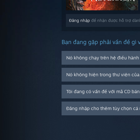
Đăng nhập
để nhận được hỗ trợ dàn
Bạn đang gặp phải vấn đề gì 
Nó không chạy trên hệ điều hành 
Nó không hiện trong thư viện của 
Tôi đang có vấn đề với mã CD bán
Đăng nhập cho thêm tùy chọn cá