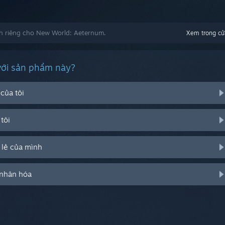
h riêng cho New World: Aeternum.
Xem trong cử
với sản phẩm này?
của tôi
tôi
 lẻ của mình
 nhân hóa