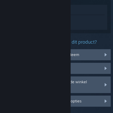
In winkel weergeven
Log in
om persoonlijke hulp te krijgen
voor New World: Aeternum.
Welk probleem ondervind je met dit product?
Het werkt niet op mijn besturingssysteem
Het zit niet in mijn bibliotheek
Ik ondervind problemen met mijn in de winkel
gekochte cd-sleutel
Log in voor meer gepersonaliseerde opties