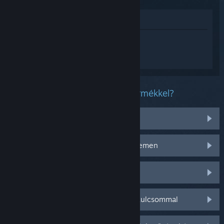
Megnézés az Áruházban
Jelentkezz be
, hogy személyre szabott
segítséget kapj a(z) Disney Dreamlight
Valley termékhez.
Milyen problémád van ezzel a termékkel?
Tárgyakkal van problémám
Nem működik az operációs rendszeremen
Nincs a könyvtáramban
Gondom van a kiskereskedelmi CD-kulcsommal