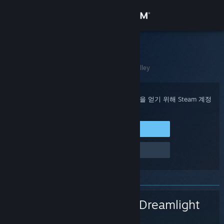
로그인
상점
Steam 고객지원
홈
>
게임 및 애플리케이션
>
Disney Dreamlight Valley
커뮤니티
정보
구매 확인, 계정 상태 및 개인 설정화된 도움을 얻기 위해 Steam 계정
에 로그인하세요.
지원
Steam에 로그인
로그인 관련 문제
언어 변경
Steam 모바일 앱 다운로드
PC 웹사이트 보기
Disney Dreamlight
Valley