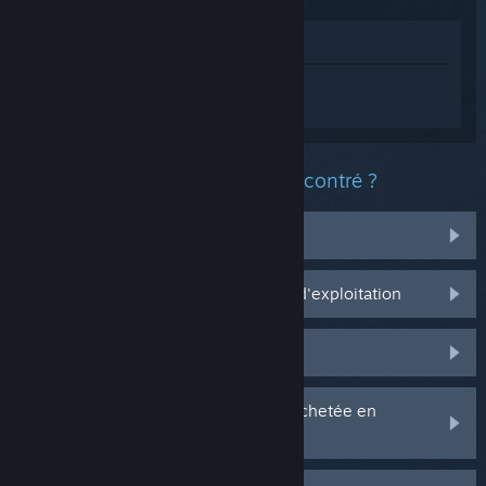
Voir dans le magasin
Connectez-vous
pour obtenir de l'aide
sur Disney Dreamlight Valley.
Quel est le type de problème rencontré ?
J'ai des problèmes avec mes items
Ça ne marche pas sur mon système d'exploitation
Il n'est pas dans ma bibliothèque
J'ai des problèmes avec ma clé CD achetée en
magasin