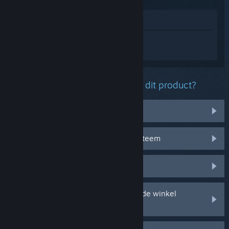
In winkel weergeven
Log in
om persoonlijke hulp te krijgen
voor Disney Dreamlight Valley.
Welk probleem ondervind je met dit product?
Ik heb problemen met voorwerpen
Het werkt niet op mijn besturingssysteem
Het zit niet in mijn bibliotheek
Ik ondervind problemen met mijn in de winkel
gekochte cd-sleutel