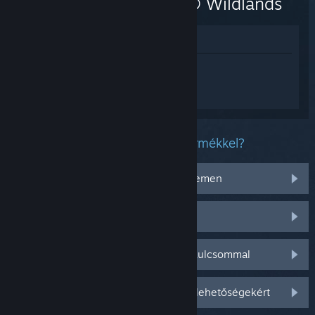
Recon® Wildlands
Megnézés az Áruházban
Jelentkezz be
, hogy személyre szabott
segítséget kapj a(z) Tom Clancy's Ghost
Recon® Wildlands termékhez.
Milyen problémád van ezzel a termékkel?
Nem működik az operációs rendszeremen
Nincs a könyvtáramban
Gondom van a kiskereskedelmi CD-kulcsommal
Jelentkezz be személyre szabottabb lehetőségekért