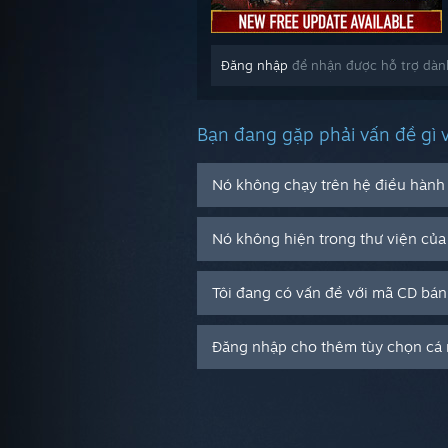
Đăng nhập
để nhận được hỗ trợ dành
Bạn đang gặp phải vấn đề gì 
Nó không chạy trên hệ điều hành 
Nó không hiện trong thư viện của 
Tôi đang có vấn đề với mã CD bán
Đăng nhập cho thêm tùy chọn cá