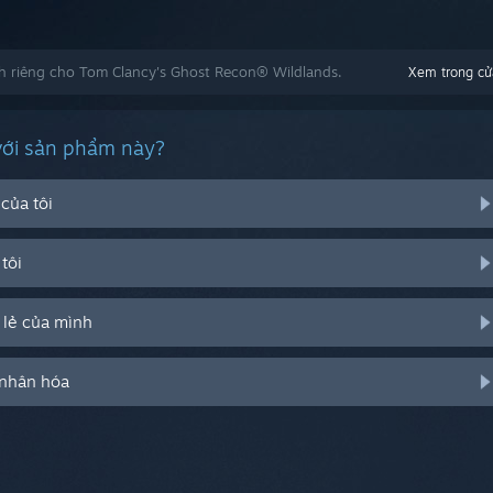
 riêng cho Tom Clancy's Ghost Recon® Wildlands.
Xem trong cử
với sản phẩm này?
của tôi
tôi
 lẻ của mình
 nhân hóa