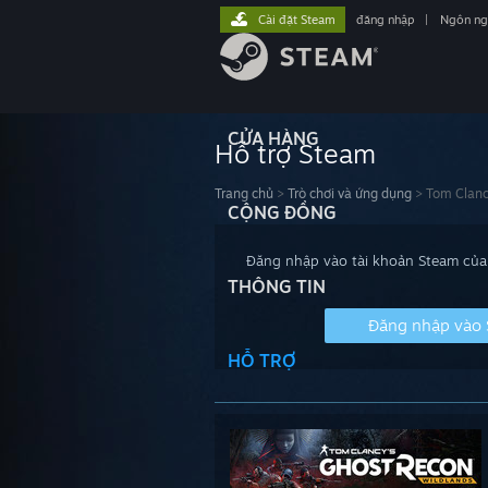
Cài đặt Steam
đăng nhập
|
Ngôn n
CỬA HÀNG
Hỗ trợ Steam
Trang chủ
>
Trò chơi và ứng dụng
>
Tom Clanc
CỘNG ĐỒNG
Đăng nhập vào tài khoản Steam của 
THÔNG TIN
Đăng nhập vào
HỖ TRỢ