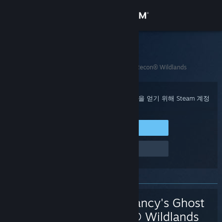
로그인
상점
Steam 고객지원
홈
>
게임 및 애플리케이션
>
Tom Clancy's Ghost Recon® Wildlands
커뮤니티
정보
구매 확인, 계정 상태 및 개인 설정화된 도움을 얻기 위해 Steam 계정
에 로그인하세요.
지원
Steam에 로그인
로그인 관련 문제
언어 변경
Steam 모바일 앱 다운로드
PC 웹사이트 보기
Tom Clancy's Ghost
Recon® Wildlands