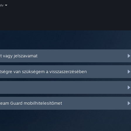
elv
t vagy jelszavamat
ítségre van szükségem a visszaszerzésében
Steam Guard mobilhitelesítőmet