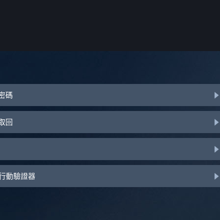
或密碼
助取回
d 行動驗證器