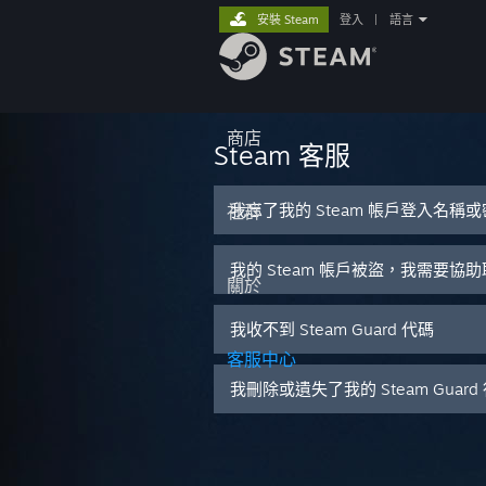
安裝 Steam
登入
|
語言
商店
Steam 客服
我忘了我的 Steam 帳戶登入名稱
社群
我的 Steam 帳戶被盜，我需要協
關於
我收不到 Steam Guard 代碼
客服中心
我刪除或遺失了我的 Steam Guar