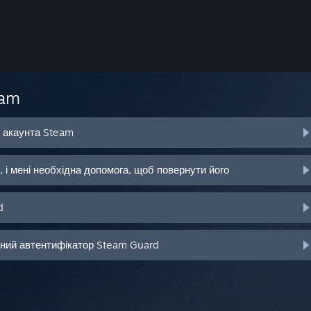
eam
о акаунта Steam
 і мені необхідна допомога, щоб повернути його
d
ьний автентифікатор Steam Guard