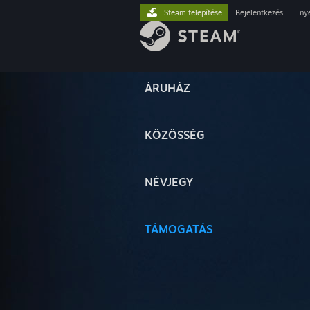
Steam telepítése
Bejelentkezés
|
ny
ÁRUHÁZ
KÖZÖSSÉG
NÉVJEGY
TÁMOGATÁS