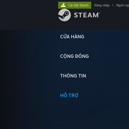
Cài đặt Steam
đăng nhập
|
Ngôn n
CỬA HÀNG
CỘNG ĐỒNG
THÔNG TIN
HỖ TRỢ