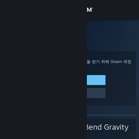
로그인
상점
Steam 고객지원
홈
>
게임 및 애플리케이션
>
ROTA: Bend Gravity
커뮤니티
정보
구매 확인, 계정 상태 및 개인 설정화된 도움을 얻기 위해 Steam 계정
에 로그인하세요.
지원
Steam에 로그인
로그인 관련 문제
언어 변경
Steam 모바일 앱 다운로드
PC 웹사이트 보기
ROTA: Bend Gravity