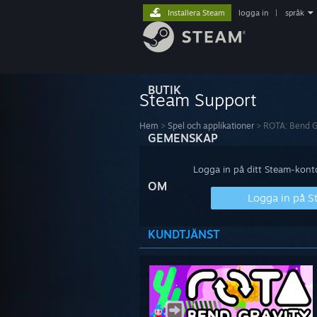
Installera Steam
logga in
|
språk
BUTIK
Steam Support
Hem
>
Spel och applikationer
>
ROTA: Bend G
GEMENSKAP
Logga in på ditt Steam-konto 
OM
Logga in på 
KUNDTJÄNST