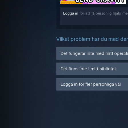
Logga in
för att få personlig hjälp m
Vilket problem har du med de
Det fungerar inte med mitt opera
Det finns inte i mitt bibliotek
Logga in för fler personliga val