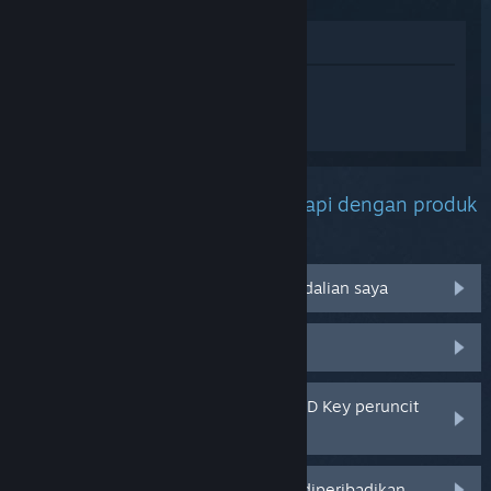
Lihat di Gedung
Daftar masuk
untuk mendapatkan
bantuan yang diperibadikan bagi Gloom
and Doom.
Apakah masalah yang anda hadapi dengan produk
ini?
Tidak berfungsi pada sistem pengendalian saya
Tiada dalam pustaka saya
Saya menghadapi masalah dengan CD Key peruncit
saya
Log masuk untuk pilihan yang lebih diperibadikan