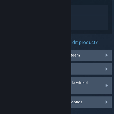
In winkel weergeven
Log in
om persoonlijke hulp te krijgen
voor Backrooms: Escape Together.
Welk probleem ondervind je met dit product?
Het werkt niet op mijn besturingssysteem
Het zit niet in mijn bibliotheek
Ik ondervind problemen met mijn in de winkel
gekochte cd-sleutel
Log in voor meer gepersonaliseerde opties