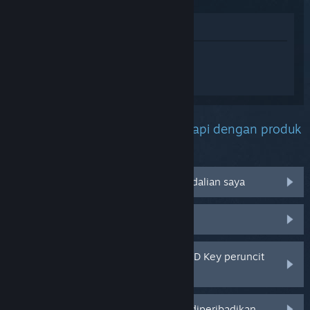
Lihat di Gedung
Daftar masuk
untuk mendapatkan
bantuan yang diperibadikan bagi
Backrooms: Escape Together.
Apakah masalah yang anda hadapi dengan produk
ini?
Tidak berfungsi pada sistem pengendalian saya
Tiada dalam pustaka saya
Saya menghadapi masalah dengan CD Key peruncit
saya
Log masuk untuk pilihan yang lebih diperibadikan