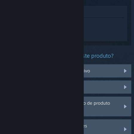
Ver na loja
Inicia sessão
para obteres ajuda
personalizada com o Backrooms: Escape
Together.
Que problema estás a ter com este produto?
Não funciona no meu sistema operativo
Não está na minha biblioteca
Estou a ter problemas com um código de produto
que adquiri fora do Steam
Inicia a sessão para veres mais opções
personalizadas