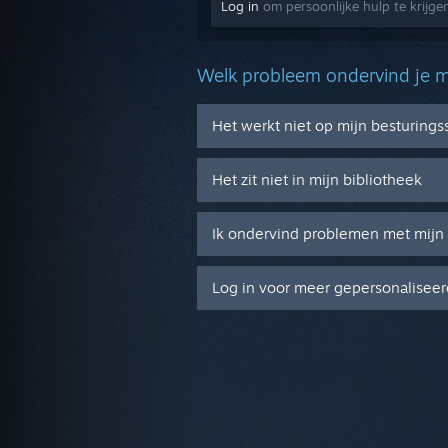
Log in
om persoonlijke hulp te krijg
Welk probleem ondervind je m
Het werkt niet op mijn besturing
Het zit niet in mijn bibliotheek
Ik ondervind problemen met mijn 
Log in voor meer gepersonaliseer