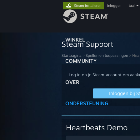
Steam installeren
inloggen
|
taal
WINKEL
Steam Support
Startpagina
>
Spellen en toepassingen
>
Hea
COMMUNITY
Log in op je Steam-account om aankop
OVER
Inloggen bij 
ONDERSTEUNING
Heartbeats Demo