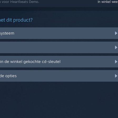
en voor Heartbeats Demo.
In winkel we
et dit product?
ssysteem
in de winkel gekochte cd-sleutel
de opties