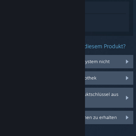
Im Shop anzeigen
Melden Sie sich an
, um personalisierte
Hilfe für Heartbeats Demo zu erhalten.
Welche Probleme haben Sie mit diesem Produkt?
Es funktioniert auf meinem Betriebssystem nicht
Es befindet sich nicht in meiner Bibliothek
Ich habe Probleme mit meinem Produktschlüssel aus
dem Einzelhandel
Anmelden, um personalisierte Optionen zu erhalten