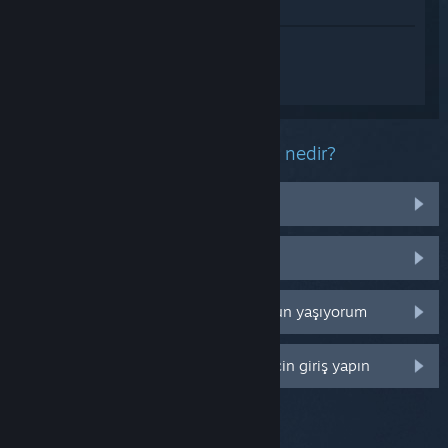
Mağazada İncele
Heartbeats Demo hakkında
kişiselleştirilmiş destek almak için
Giriş
yapın
.
Bu ürün ile ilgili yaşadığınız sorun nedir?
İşletim sistemim üzerinde çalışmıyor
Kütüphanemde değil
Perakende CD anahtarım ile ilgili sorun yaşıyorum
Daha fazla kişiselleştirme seçeneği için giriş yapın