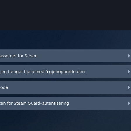
assordet for Steam
 jeg trenger hjelp med å gjenopprette den
kode
eten for Steam Guard-autentisering