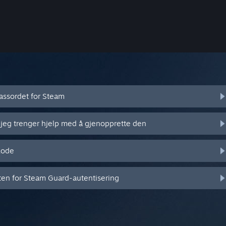
assordet for Steam
 jeg trenger hjelp med å gjenopprette den
kode
eten for Steam Guard-autentisering