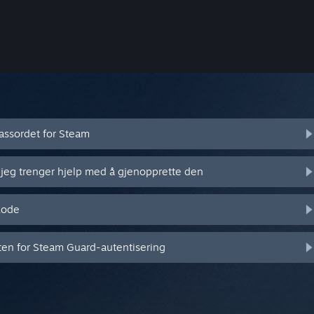
assordet for Steam
 jeg trenger hjelp med å gjenopprette den
kode
eten for Steam Guard-autentisering