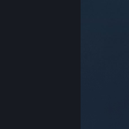
© Valve Corporation. Alle rettigheter reservert. Alle
varemerker tilhører sine respektive eiere i USA og
andre land.
Retningslinjer for personvern
|
Juridisk
|
Tilgjengelighet
|
Steams abonnementsavtale
|
Refusjoner
|
Informasjonskapsler