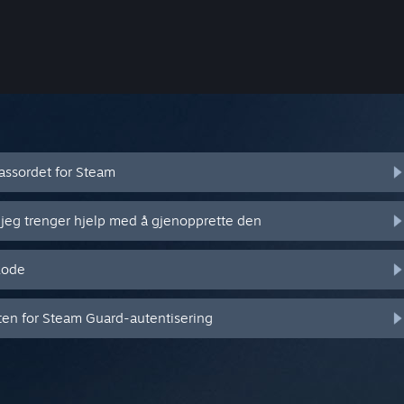
assordet for Steam
 jeg trenger hjelp med å gjenopprette den
kode
eten for Steam Guard-autentisering