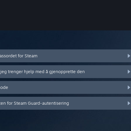
assordet for Steam
 jeg trenger hjelp med å gjenopprette den
kode
eten for Steam Guard-autentisering