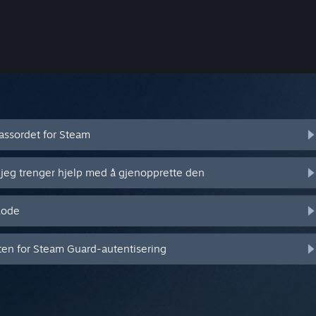
assordet for Steam
 jeg trenger hjelp med å gjenopprette den
kode
eten for Steam Guard-autentisering