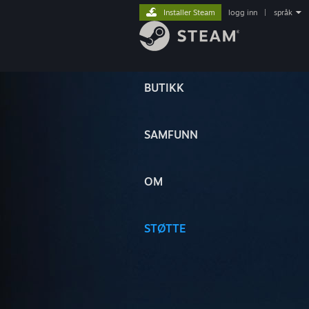
Installer Steam
logg inn
|
språk
BUTIKK
SAMFUNN
OM
STØTTE