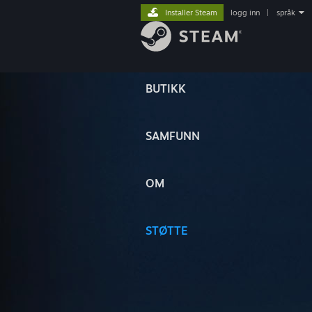
Installer Steam
logg inn
|
språk
BUTIKK
SAMFUNN
OM
STØTTE