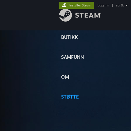
Installer Steam
logg inn
|
språk
BUTIKK
SAMFUNN
OM
STØTTE