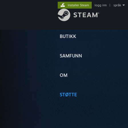
Installer Steam
logg inn
|
språk
BUTIKK
SAMFUNN
OM
STØTTE