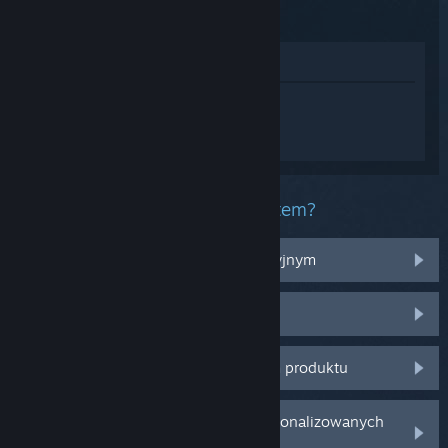
Time
Zobacz w sklepie
Zaloguj się
, aby uzyskać
spersonalizowaną pomoc dla FANTASY
LIFE i: The Girl Who Steals Time.
Jaki masz problem z tym produktem?
Nie działa na moim systemie operacyjnym
Produktu nie ma w mojej bibliotece
Mam problem z zakupionym kluczem produktu
Zaloguj się, aby znaleźć więcej spersonalizowanych
opcji