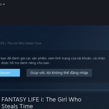
gữ
FE i: The Girl Who Steals Time
bạn để đánh giá các sản phẩm, xem tình trạng của tài khoản, và nhận
được hỗ trợ dành riêng cho bạn.
 Steam
Giúp với, tôi không thể đăng nhập
FANTASY LIFE i: The Girl Who
Steals Time