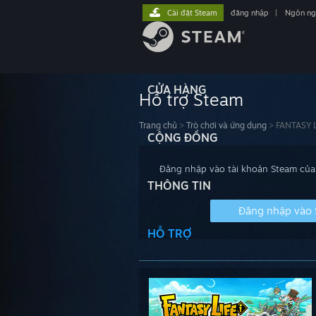
Cài đặt Steam
đăng nhập
|
Ngôn n
CỬA HÀNG
Hỗ trợ Steam
Trang chủ
>
Trò chơi và ứng dụng
>
FANTASY LI
CỘNG ĐỒNG
Đăng nhập vào tài khoản Steam của 
THÔNG TIN
Đăng nhập vào
HỖ TRỢ