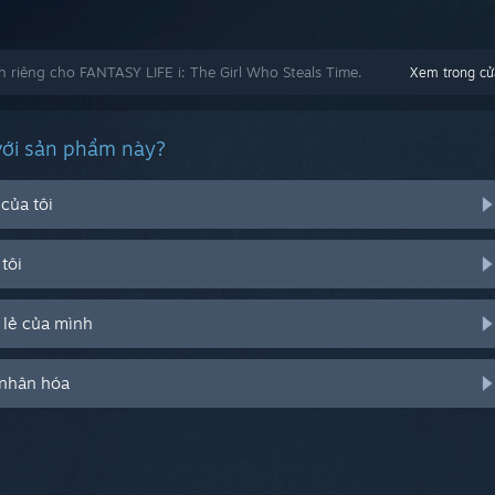
 riêng cho FANTASY LIFE i: The Girl Who Steals Time.
Xem trong cử
với sản phẩm này?
của tôi
tôi
 lẻ của mình
 nhân hóa