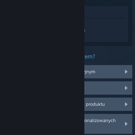
Zobacz w sklepie
Zaloguj się
, aby uzyskać
spersonalizowaną pomoc dla BRELOK -ね
ずみたちの脱出-.
Jaki masz problem z tym produktem?
Nie działa na moim systemie operacyjnym
Produktu nie ma w mojej bibliotece
Mam problem z zakupionym kluczem produktu
Zaloguj się, aby znaleźć więcej spersonalizowanych
opcji