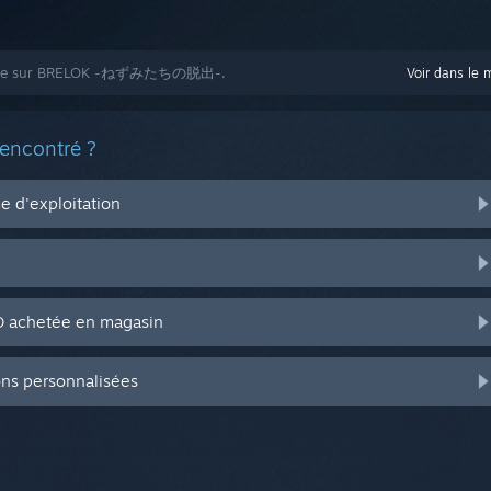
'aide sur BRELOK -ねずみたちの脱出-.
Voir dans le 
rencontré ?
 d'exploitation
CD achetée en magasin
ons personnalisées