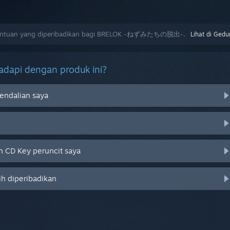
antuan yang diperibadikan bagi BRELOK -ねずみたちの脱出-.
Lihat di Gedu
dapi dengan produk ini?
endalian saya
 CD Key peruncit saya
ih diperibadikan