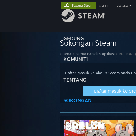
Pasang Steam
sign in
|
bahasa
GEDUNG
Sokongan Steam
Utama
>
Permainan dan Aplikasi
>
BRELOK
KOMUNITI
Daftar masuk ke akaun Steam anda u
TENTANG
Daftar masuk ke St
SOKONGAN