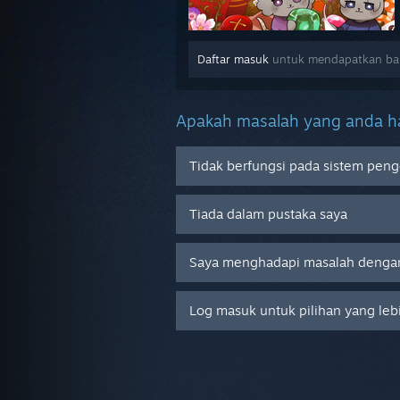
Daftar masuk
untuk mendapatkan b
Apakah masalah yang anda ha
Tidak berfungsi pada sistem peng
Tiada dalam pustaka saya
Saya menghadapi masalah dengan
Log masuk untuk pilihan yang leb