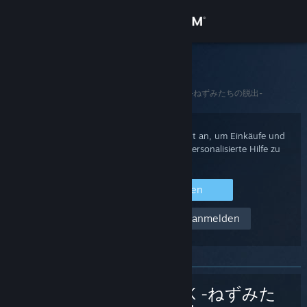
Anmelden
Shop
Steam-Support
Startseite
>
Spiele und Anwendungen
>
BRELOK -ねずみたちの脱出-
Community
Info
Melden Sie sich mit Ihrem Steam-Account an, um Einkäufe und
Ihren Accountstatus einzusehen oder personalisierte Hilfe zu
erhalten.
Support
Bei Steam anmelden
Sprache ändern
Hilfe! Ich kann mich nicht anmelden
Steam-Mobile-App herunterladen
Desktopversion anzeigen
BRELOK -ねずみた