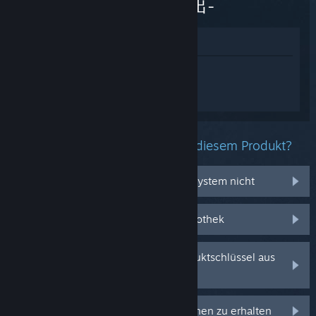
ちの脱出-
Im Shop anzeigen
Melden Sie sich an
, um personalisierte
Hilfe für BRELOK -ねずみたちの脱出- zu
erhalten.
Welche Probleme haben Sie mit diesem Produkt?
Es funktioniert auf meinem Betriebssystem nicht
Es befindet sich nicht in meiner Bibliothek
Ich habe Probleme mit meinem Produktschlüssel aus
dem Einzelhandel
Anmelden, um personalisierte Optionen zu erhalten