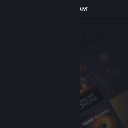
Iniciar sessão
Loja
Comunidade
Sobre
Apoio
Alterar idioma
Instala a app móvel do Steam
Ver versão para computadores