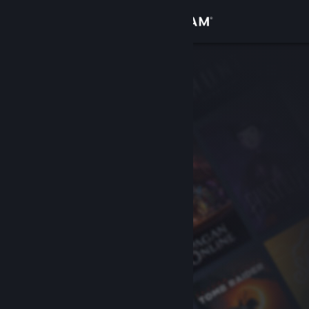
Conectează-te
Magazin
Comunitate
Despre
Asistență
Schimbă limba
Obține aplicația Steam pentru dispozitive mobile
Vezi site în versiunea pentru desktop