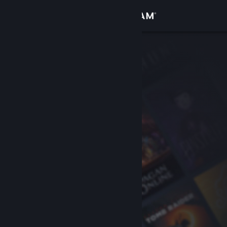
Увійти
Крамниця
Спільнота
Інформація
Підтримка
Змінити мову
Завантажити мобільний застосунок Steam
Переглянути повну версію