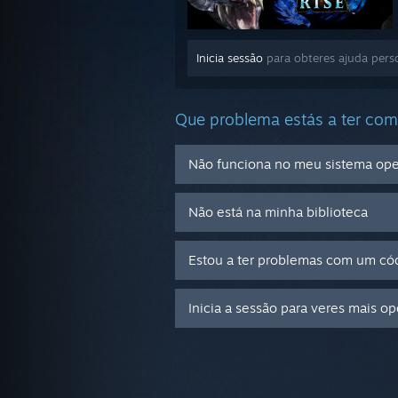
Inicia sessão
para obteres ajuda per
Que problema estás a ter com
Não funciona no meu sistema ope
Não está na minha biblioteca
Estou a ter problemas com um cód
Inicia a sessão para veres mais o