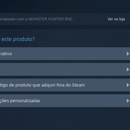
sonalizada com o MONSTER HUNTER RISE.
Ver na loja
 este produto?
rativo
igo de produto que adquiri fora do Steam
pções personalizadas