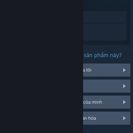
RISE
Xem trong cửa hàng
Đăng nhập
để nhận được hỗ trợ dành
riêng cho MONSTER HUNTER RISE.
Bạn đang gặp phải vấn đề gì với sản phẩm này?
Nó không chạy trên hệ điều hành của tôi
Nó không hiện trong thư viện của tôi
Tôi đang có vấn đề với mã CD bán lẻ của mình
Đăng nhập cho thêm tùy chọn cá nhân hóa