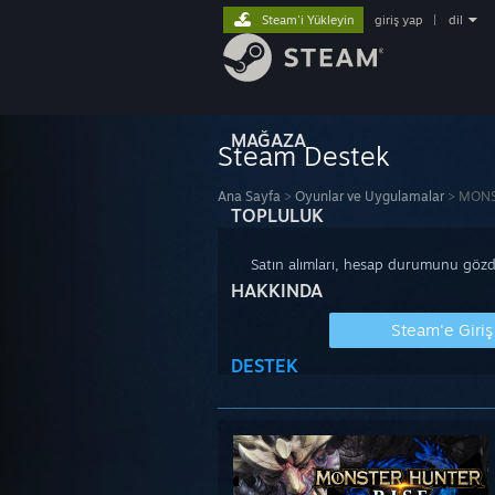
Steam'i Yükleyin
giriş yap
|
dil
MAĞAZA
Steam Destek
Ana Sayfa
>
Oyunlar ve Uygulamalar
>
MONS
TOPLULUK
Satın alımları, hesap durumunu gözde
HAKKINDA
Steam'e Giriş
DESTEK