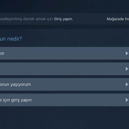
lleştirilmiş destek almak için
Giriş yapın
.
Mağazada İnc
run nedir?
yor
 sorun yaşıyorum
 için giriş yapın