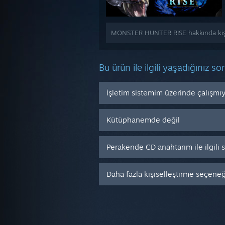
MONSTER HUNTER RISE hakkında kişise
Bu ürün ile ilgili yaşadığınız so
İşletim sistemim üzerinde çalışmı
Kütüphanemde değil
Perakende CD anahtarım ile ilgili
Daha fazla kişiselleştirme seçeneği