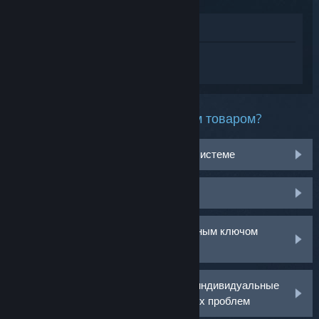
Просмотреть в магазине
Войдите
, чтобы получить персональную
помощь для MONSTER HUNTER RISE.
Какая проблема возникла с этим товаром?
Не работает на моей операционной системе
Нет в библиотеке
У меня возникли проблемы с розничным ключом
активации
Войдите в аккаунт, чтобы получить индивидуальные
рекомендации по решению возникших проблем