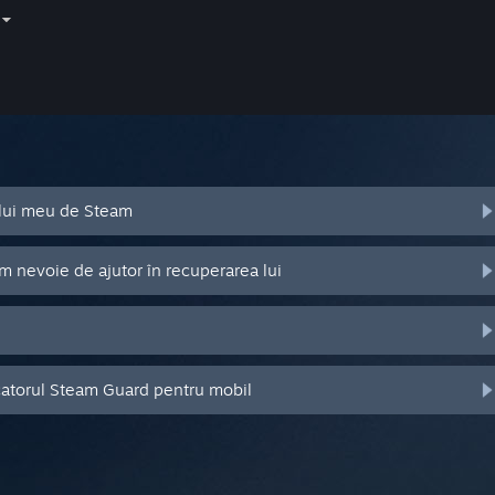
ului meu de Steam
m nevoie de ajutor în recuperarea lui
catorul Steam Guard pentru mobil